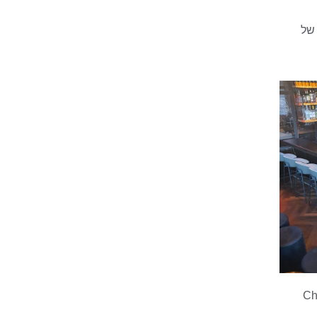
 של
Chevro