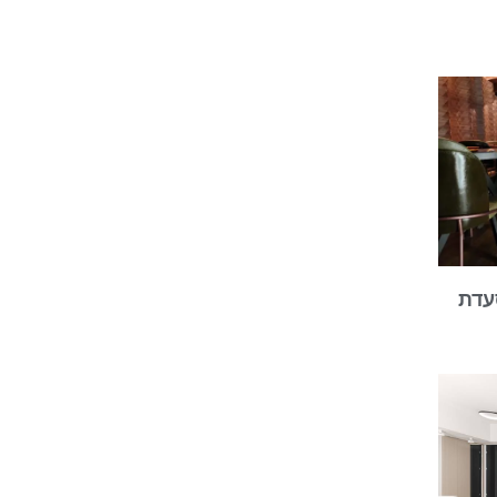
spc במסעדת